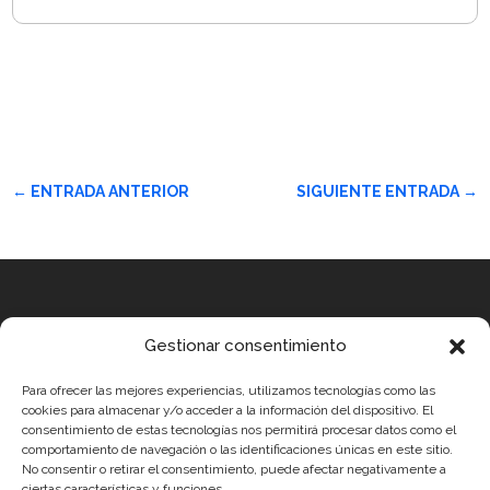
←
ENTRADA ANTERIOR
SIGUIENTE ENTRADA
→
Equipo
Gestionar consentimiento
MEDICUS MUNDI MEDITERRÀNIA
Para ofrecer las mejores experiencias, utilizamos tecnologías como las
ROBOTIX CASTELLÓN
cookies para almacenar y/o acceder a la información del dispositivo. El
consentimiento de estas tecnologías nos permitirá procesar datos como el
INGENIOOS VALENCIA
comportamiento de navegación o las identificaciones únicas en este sitio.
No consentir o retirar el consentimiento, puede afectar negativamente a
CERCA ALICANTE
ciertas características y funciones.