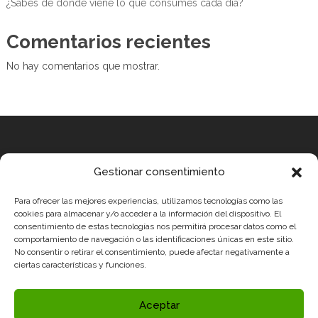
¿Sabes de dónde viene lo que consumes cada día?
Comentarios recientes
No hay comentarios que mostrar.
Equipo
Gestionar consentimiento
MEDICUS MUNDI MEDITERRÀNIA
Para ofrecer las mejores experiencias, utilizamos tecnologías como las
ROBOTIX CASTELLÓN
cookies para almacenar y/o acceder a la información del dispositivo. El
consentimiento de estas tecnologías nos permitirá procesar datos como el
INGENIOOS VALENCIA
comportamiento de navegación o las identificaciones únicas en este sitio.
CERCA ALICANTE
No consentir o retirar el consentimiento, puede afectar negativamente a
ciertas características y funciones.
Condiciones legales
Política de Privacidad y Aviso Legal
Aceptar