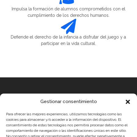
Impulsa la formación de alumnos comprometidos con el
cumplimiento de los derechos humanos.

Defiende el derecho de la infancia a disfrutar del juego y a
participar en la vida cultural.
Equipo
Gestionar consentimiento
MEDICUS MUNDI MEDITERRÀNIA
Para ofrecer las mejores experiencias, utilizamos tecnologías como las
ROBOTIX CASTELLÓN
cookies para almacenar y/o acceder a la información del dispositivo. El
consentimiento de estas tecnologías nos permitirá procesar datos como el
INGENIOOS VALENCIA
comportamiento de navegación o las identificaciones únicas en este sitio.
No consentir o retirar el consentimiento, puede afectar negativamente a
CERCA ALICANTE