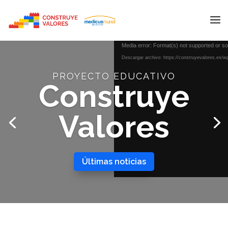
Reproductor
Media error: Format(s) not supported or so
de
Descargar archivo: https://construyevalores.es
vídeo
PROYECTO EDUCATIVO
Construye
Valores
Últimas noticias