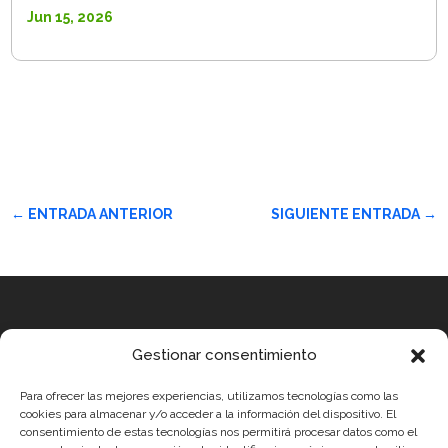
Jun 15, 2026
←
ENTRADA ANTERIOR
SIGUIENTE ENTRADA
→
Equipo
Gestionar consentimiento
MEDICUS MUNDI MEDITERRÀNIA
Para ofrecer las mejores experiencias, utilizamos tecnologías como las
ROBOTIX CASTELLÓN
cookies para almacenar y/o acceder a la información del dispositivo. El
consentimiento de estas tecnologías nos permitirá procesar datos como el
INGENIOOS VALENCIA