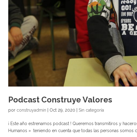
Podcast Construye Valores
por
construyadmin
|
Oct 29, 2020
|
Sin categoría
¡ Este año estrenamos podcast ! Queremos transmitiros y haceros
Humanos » teniendo en cuenta que todas las personas somos cap