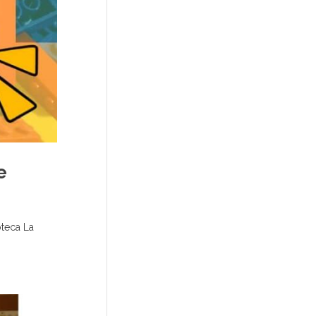
e
oteca La