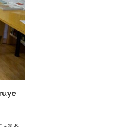
truye
 la salud