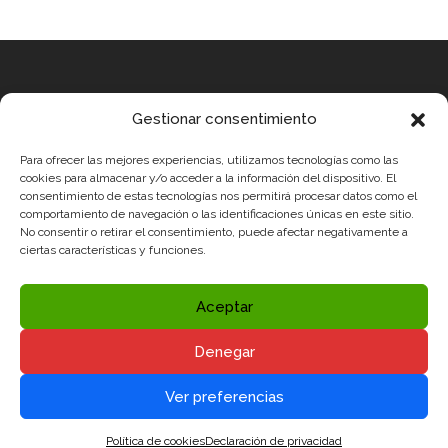
Equipo
Gestionar consentimiento
MEDICUS MUNDI MEDITERRÀNIA
Para ofrecer las mejores experiencias, utilizamos tecnologías como las
ROBOTIX CASTELLÓN
cookies para almacenar y/o acceder a la información del dispositivo. El
consentimiento de estas tecnologías nos permitirá procesar datos como el
INGENIOOS VALENCIA
comportamiento de navegación o las identificaciones únicas en este sitio.
No consentir o retirar el consentimiento, puede afectar negativamente a
CERCA ALICANTE
ciertas características y funciones.
Condiciones legales
Política de Privacidad y Aviso Legal
Aceptar
Política de Cookies
Denegar
Redes sociales


Ver preferencias
Política de cookies
Declaración de privacidad