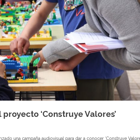
 proyecto ‘Construye Valores’
nzado una campaña audiovisual para dar a conocer ‘Construye Valores