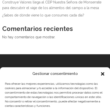
Construye Valores llega al CEIP Nuestra Señora de Monserrate
para descubrir el viaje de los alimentos del campo a la mesa
¿Sabes de dónde viene lo que consumes cada día?
Comentarios recientes
No hay comentarios que mostrar.
Equipo
Gestionar consentimiento
MEDICUS MUNDI MEDITERRÀNIA
Para ofrecer las mejores experiencias, utilizamos tecnologías como las
ROBOTIX CASTELLÓN
cookies para almacenar y/o acceder a la información del dispositivo. El
consentimiento de estas tecnologías nos permitirá procesar datos como el
INGENIOOS VALENCIA
comportamiento de navegación o las identificaciones únicas en este sitio.
CERCA ALICANTE
No consentir o retirar el consentimiento, puede afectar negativamente a
ciertas características y funciones.
Condiciones legales