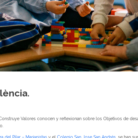
lència.
Construye Valores conocen y reflexionan sobre los Objetivos de desa
o.
a del Pilar – Marianistas
y el
Colegio San Jose San Andrés
, se han s