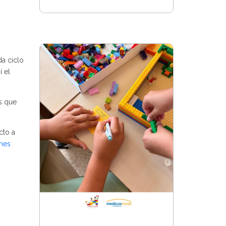
da ciclo
 el
s que
cto a
nes