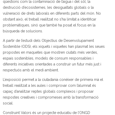
qüestions com la contaminació de l’aigua i del sòl, la
destrucció d’ecosistemes, les desigualtats globals o la
vulneració de drets laborals en diferents parts del món. No
obstant això, el treball realitzat no s’ha limitat a identificar
problemàtiques, sinó que també ha posat el focus en la
búsqueda de solucions.
A partir de l’estudi dels Objectius de Desenvolupament
Sostenible (ODS), els xiquets i xiquetes han plasmat les seues
propostes en maquetes que mostren ciutats més verdes,
espais sostenibles, models de consum responsables i
diferents iniciatives orientades a construir un futur més just i
respectuós amb el medi ambient.
L’exposició permet a la ciutadania conéixer de primera mà el
treball realitzat a les aules i comprovar com l’alumnat és
capaç d’analitzar reptes globals complexos i proposar
respostes creatives i compromeses amb la transformació
social.
Construint Valors és un projecte educatiu de l’ONGD