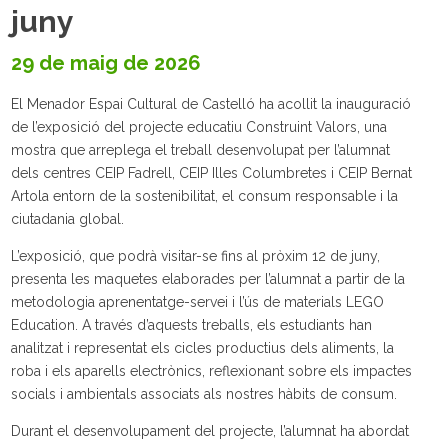
juny
29 de maig de 2026
El Menador Espai Cultural de Castelló ha acollit la inauguració
de l’exposició del projecte educatiu Construint Valors, una
mostra que arreplega el treball desenvolupat per l’alumnat
dels centres CEIP Fadrell, CEIP Illes Columbretes i CEIP Bernat
Artola entorn de la sostenibilitat, el consum responsable i la
ciutadania global.
L’exposició, que podrà visitar-se fins al pròxim 12 de juny,
presenta les maquetes elaborades per l’alumnat a partir de la
metodologia aprenentatge-servei i l’ús de materials LEGO
Education. A través d’aquests treballs, els estudiants han
analitzat i representat els cicles productius dels aliments, la
roba i els aparells electrònics, reflexionant sobre els impactes
socials i ambientals associats als nostres hàbits de consum.
Durant el desenvolupament del projecte, l’alumnat ha abordat