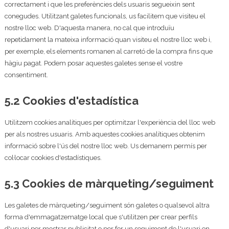
correctament i que les preferències dels usuaris segueixin sent
conegudes. Utilitzant galetes funcionals, us facilitem que visiteu el
nostre lloc web. D'aquesta manera, no cal que introduïu
repetidament la mateixa informació quan visiteu el nostre lloc web i,
per exemple, els elements romanen al carretó de la compra fins que
hàgiu pagat. Podem posar aquestes galetes sense el vostre
consentiment.
5.2 Cookies d'estadística
Utilitzem cookies analítiques per optimitzar l'experiència del lloc web
per als nostres usuaris. Amb aquestes cookies analítiques obtenim
informació sobre l'ús del nostre lloc web. Us demanem permís per
col·locar cookies d'estadístiques.
5.3 Cookies de màrqueting/seguiment
Les galetes de màrqueting/seguiment són galetes o qualsevol altra
forma d'emmagatzematge local que s'utilitzen per crear perfils
d'usuari per mostrar publicitat o per fer un seguiment de l'usuari en