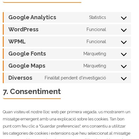
Google Analytics
Statistics
Consent
to
WordPress
Funcional
Consent
service
to
WPML
Funcional
google-
Consent
service
analytics
to
Google Fonts
Màrqueting
wordpress
Consent
service
to
Google Maps
Màrqueting
wpml
Consent
service
to
Diversos
Finalitat pendent d'investigació
google-
Consent
service
fonts
to
7. Consentiment
google-
service
maps
diversos
Quan visiteu el nostre lloc web per primera vegada, us mostrarem un
missatge emergent amb una explicació sobre les cookies. Tan bon
punt com feu clic a "Guardar preferencias", ens consentiu a utilitzar
les categories de cookies i extensions que heu seleccionat al missatge