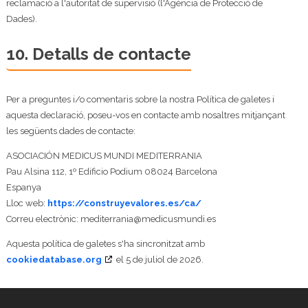
reclamació a l'autoritat de supervisió (l'Agència de Protecció de
Dades).
10. Detalls de contacte
Per a preguntes i/o comentaris sobre la nostra Política de galetes i
aquesta declaració, poseu-vos en contacte amb nosaltres mitjançant
les següents dades de contacte:
ASOCIACIÓN MEDICUS MUNDI MEDITERRANIA
Pau Alsina 112, 1º Edificio Podium 08024 Barcelona
Espanya
Lloc web:
https://construyevalores.es/ca/
Correu electrònic:
mediterrania@
medicusmundi.es
Aquesta política de galetes s'ha sincronitzat amb
cookiedatabase.org
el 5 de juliol de 2026.