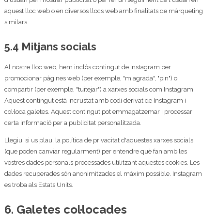
aquest lloc web o en diversos llocs web amb finalitats de màrqueting
similars.
5.4 Mitjans socials
Al nostre lloc web, hem inclòs contingut de Instagram per
promocionar pàgines web (per exemple, "m'agrada", "pin") o
compartir (per exemple, "tuitejar") a xarxes socials com Instagram.
Aquest contingut està incrustat amb codi derivat de Instagram i
col·loca galetes. Aquest contingut pot emmagatzemar i processar
certa informació per a publicitat personalitzada.
Llegiu, si us plau, la política de privacitat d'aquestes xarxes socials
(que poden canviar regularment) per entendre què fan amb les
vostres dades personals processades utilitzant aquestes cookies. Les
dades recuperades són anonimitzades el màxim possible. Instagram
es troba als Estats Units.
6. Galetes col·locades