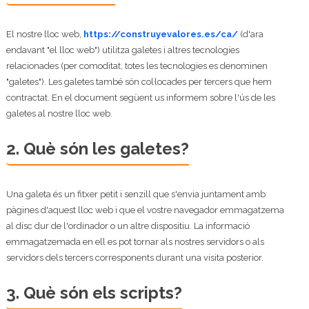
El nostre lloc web,
https://construyevalores.es/ca/
(d'ara
endavant "el lloc web") utilitza galetes i altres tecnologies
relacionades (per comoditat, totes les tecnologies es denominen
"galetes"). Les galetes també són col·locades per tercers que hem
contractat. En el document següent us informem sobre l'ús de les
galetes al nostre lloc web.
2. Què són les galetes?
Una galeta és un fitxer petit i senzill que s'envia juntament amb
pàgines d'aquest lloc web i que el vostre navegador emmagatzema
al disc dur de l'ordinador o un altre dispositiu. La informació
emmagatzemada en ell es pot tornar als nostres servidors o als
servidors dels tercers corresponents durant una visita posterior.
3. Què són els scripts?