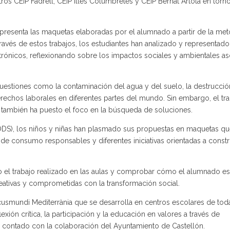
os CEIP Fadrell, CEIP Illes Columbretes y CEIP Bernat Artola en torno
, presenta las maquetas elaboradas por el alumnado a partir de la me
ravés de estos trabajos, los estudiantes han analizado y representado
ctrónicos, reflexionando sobre los impactos sociales y ambientales a
uestiones como la contaminación del agua y del suelo, la destrucció
rechos laborales en diferentes partes del mundo. Sin embargo, el tr
ue también ha puesto el foco en la búsqueda de soluciones.
 (ODS), los niños y niñas han plasmado sus propuestas en maquetas qu
e consumo responsables y diferentes iniciativas orientadas a constr
o el trabajo realizado en las aulas y comprobar cómo el alumnado e
eativas y comprometidas con la transformación social.
smundi Mediterrània que se desarrolla en centros escolares de toda
xión crítica, la participación y la educación en valores a través de
 ha contado con la colaboración del Ayuntamiento de Castellón.