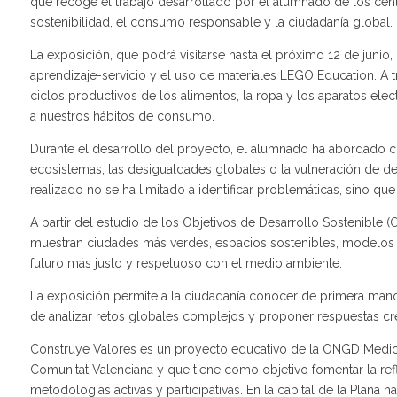
que recoge el trabajo desarrollado por el alumnado de los centr
sostenibilidad, el consumo responsable y la ciudadanía global.
La exposición, que podrá visitarse hasta el próximo 12 de junio
aprendizaje-servicio y el uso de materiales LEGO Education. A t
ciclos productivos de los alimentos, la ropa y los aparatos ele
a nuestros hábitos de consumo.
Durante el desarrollo del proyecto, el alumnado ha abordado c
ecosistemas, las desigualdades globales o la vulneración de de
realizado no se ha limitado a identificar problemáticas, sino q
A partir del estudio de los Objetivos de Desarrollo Sostenible
muestran ciudades más verdes, espacios sostenibles, modelos d
futuro más justo y respetuoso con el medio ambiente.
La exposición permite a la ciudadanía conocer de primera man
de analizar retos globales complejos y proponer respuestas cr
Construye Valores es un proyecto educativo de la ONGD Medicu
Comunitat Valenciana y que tiene como objetivo fomentar la refle
metodologías activas y participativas. En la capital de la Plana