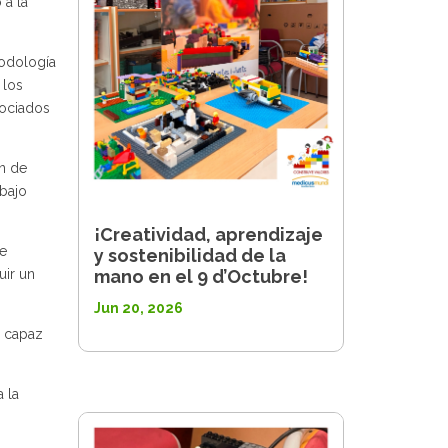
 a la
todología
 los
sociados
n de
abajo
¡Creatividad, aprendizaje
e
y sostenibilidad de la
mano en el 9 d’Octubre!
uir un
Jun 20, 2026
s capaz
 la