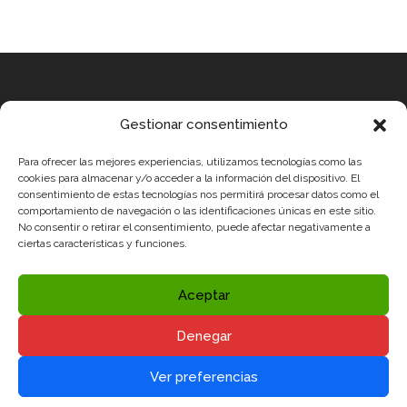
Equip
Gestionar consentimiento
MEDICUS MUNDI MEDITERRÀNIA
Para ofrecer las mejores experiencias, utilizamos tecnologías como las
ROBOTIX CASTELLÓN
cookies para almacenar y/o acceder a la información del dispositivo. El
consentimiento de estas tecnologías nos permitirá procesar datos como el
INGENIOOS VALENCIA
comportamiento de navegación o las identificaciones únicas en este sitio.
CERCA ALICANTE
No consentir o retirar el consentimiento, puede afectar negativamente a
ciertas características y funciones.
Condicions legals
Politica de Privavadesa i Avís legal
Aceptar
Politica de Cookies
Denegar
Xarxes socials


Ver preferencias