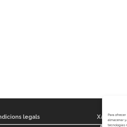
Para ofrecer
dicions legals
Xarxes soc
almacenar y/
tecnologías 