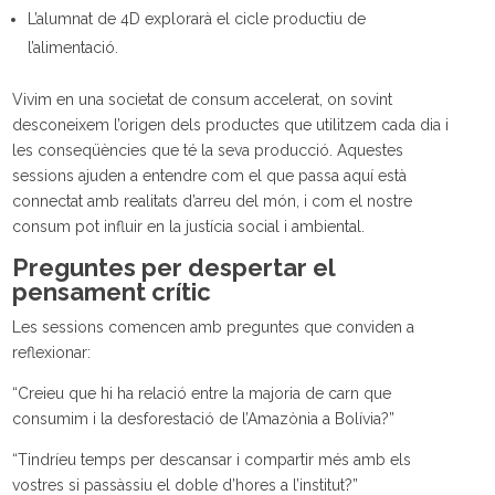
L’alumnat de 4D explorarà el cicle productiu de
l’alimentació.
Vivim en una societat de consum accelerat, on sovint
desconeixem l’origen dels productes que utilitzem cada dia i
les conseqüències que té la seva producció. Aquestes
sessions ajuden a entendre com el que passa aquí està
connectat amb realitats d’arreu del món, i com el nostre
consum pot influir en la justícia social i ambiental.
Preguntes per despertar el
pensament crític
Les sessions comencen amb preguntes que conviden a
reflexionar:
“Creieu que hi ha relació entre la majoria de carn que
consumim i la desforestació de l’Amazònia a Bolívia?”
“Tindríeu temps per descansar i compartir més amb els
vostres si passàssiu el doble d’hores a l’institut?”