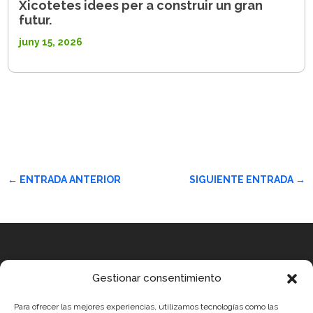
Xicotetes idees per a construir un gran
futur.
juny 15, 2026
←
ENTRADA ANTERIOR
SIGUIENTE ENTRADA
→
Equip
Gestionar consentimiento
MEDICUS MUNDI MEDITERRÀNIA
Para ofrecer las mejores experiencias, utilizamos tecnologías como las