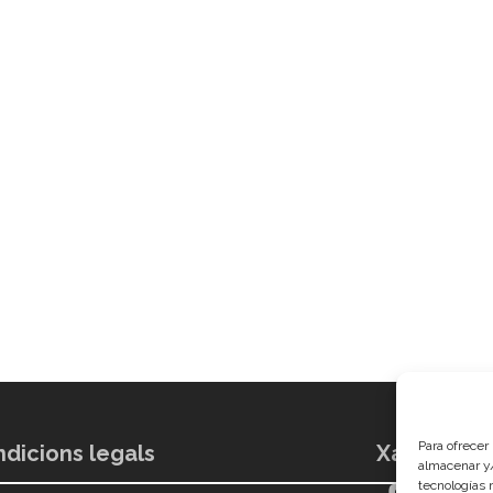
Para ofrecer
dicions legals
Xarxes soc
almacenar y/
tecnologías 