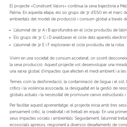
El projecte «Construint Valors» continua la seva trajectòria a Mal
Palma. En aquesta etapa, els sis grups de 3r d’ESO en el marc de 
ambientals del model de producció i consum global a través de l
L’alumnat de 3r A i B aprofundirà en el cicle productiu de l’ali
Els grups de 3r C i D analitzaran el cicle dels aparells electròn
L’alumnat de 3r E i F exploraran el cicle productiu de la roba.
Vivim en una societat de consum accelerat, on sovint desconeix
la seva producció. Aquest projecte vol desenvolupar una mirada
una xarxa global d’impactes que afecten el medi ambient i a les
Temes com la desforestació, la contaminació de l’aigua i el sòl, l
crítics i la violència associada, la desigualtat en la gestió de 
globals actuals i la necessitat de promoure canvis estructurals
Per facilitar aquest aprenentatge, el projecte inicia amb tres 
pensament crític, la creativitat i el treball en equip. En una pri
seus impactes socials i ambientals. Seguidament, l’alumnat tre
ecosocials apresos, responent a diversos desafiaments de const