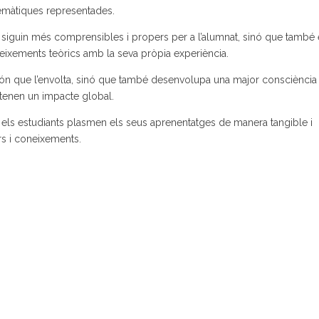
lemàtiques representades.
iguin més comprensibles i propers per a l’alumnat, sinó que també 
ixements teòrics amb la seva pròpia experiència.
n que l’envolta, sinó que també desenvolupa una major consciència s
tenen un impacte global.
nta, els estudiants plasmen els seus aprenentatges de manera tangible i
ors i coneixements.