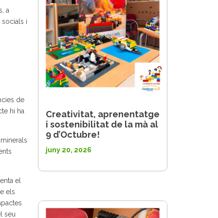
, a
socials i
ncies de
te hi ha
Creativitat, aprenentatge
i sostenibilitat de la mà al
9 d’Octubre!
 minerals
juny 20, 2026
ents
enta el
e els
mpactes
l seu