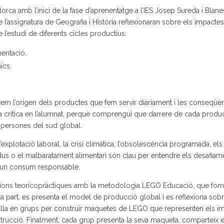
lorca amb l’inici de la fase d’aprenentatge a l’IES Josep Sureda i Blanes
l’assignatura de Geografia i Història reflexionaran sobre els impactes 
’estudi de diferents cicles productius:
mentació.
ics.
em l’origen dels productes que fem servir diàriament i les conseqüè
 crítica en l’alumnat, perquè comprengui que darrere de cada produc
 persones del sud global.
’explotació laboral, la crisi climàtica, l’obsolescència programada, els
residus o el malbaratament alimentari són clau per entendre els desafiam
 i un consum responsable.
sessions teoricopràctiques amb la metodologia LEGO Educació, que fom
mera part, es presenta el model de producció global i es reflexiona sobr
balla en grups per construir maquetes de LEGO que representen els i
rucció. Finalment, cada grup presenta la seva maqueta, comparteix e