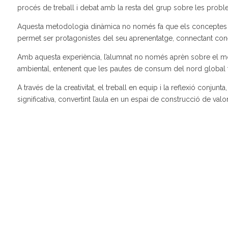
procés de treball i debat amb la resta del grup sobre les prob
Aquesta metodologia dinàmica no només fa que els conceptes s
permet ser protagonistes del seu aprenentatge, connectant cone
Amb aquesta experiència, l’alumnat no només aprèn sobre el mó
ambiental, entenent que les pautes de consum del nord global 
A través de la creativitat, el treball en equip i la reflexió conju
significativa, convertint l’aula en un espai de construcció de val