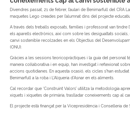
coneixements cap al canvi sostenible a 
Divendres passat, 21 de febrer, l’aulari de Benimarfull del CRA La 
maquetes Lego creades per l’alumnat dins del projecte educatiu
A través dels treballs exposats, famílies i professorat van tindre 
els aparells electrònics, així com sobre les desigualtats social
canvi sostenible recolzades en els Objectius del Desenvolupame
(ONU).
Gràcies a les sessions teoricopràctiques i la guia del personal t
manera col·laborativa i en equip, han investigat i reflexionat so
accions quotidianes. En aquesta ocasió, els cicles s’han estudiat 
Benimarfull a la roba i L’Alqueria d’Asnar en els aliments.
Cal recordar que ‘Construint Valors’ utilitza la metodologia apre
xiquets i xiquetes de primària, traslladar coneixements cap al canv
El projecte està finançat per la Vicepresidència i Conselleria de S