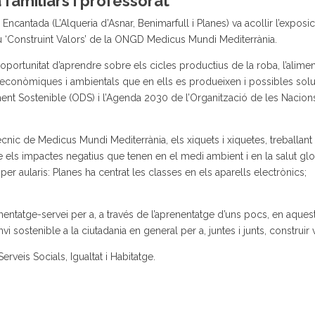
familiars i professorat
Encantada (L’Alqueria d’Asnar, Benimarfull i Planes) va acollir l’exposi
 ‘Construint Valors’ de la ONGD Medicus Mundi Mediterrània.
l’oportunitat d’aprendre sobre els cicles productius de la roba, l’alimen
s, econòmiques i ambientals que en ells es produeixen i possibles sol
nt Sostenible (ODS) i l’Agenda 2030 de l’Organització de les Nacion
ècnic de Medicus Mundi Mediterrània, els xiquets i xiquetes, treballant
bre els impactes negatius que tenen en el medi ambient i en la salut glo
per aularis: Planes ha centrat les classes en els aparells electrònics;
nentatge-servei per a, a través de l’aprenentatge d’uns pocs, en aquest
i sostenible a la ciutadania en general per a, juntes i junts, construir 
erveis Socials, Igualtat i Habitatge.