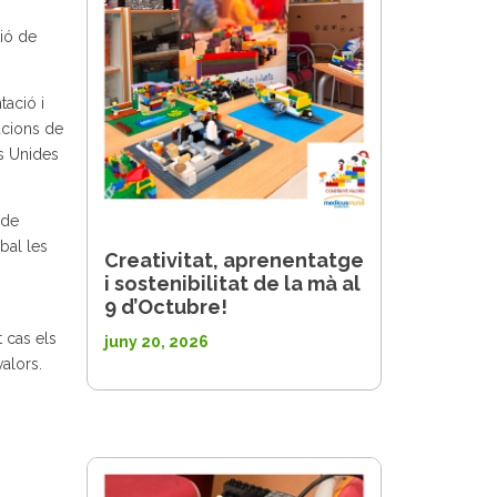
ció de
tació i
ucions de
s Unides
 de
bal les
Creativitat, aprenentatge
i sostenibilitat de la mà al
9 d’Octubre!
 cas els
juny 20, 2026
valors.