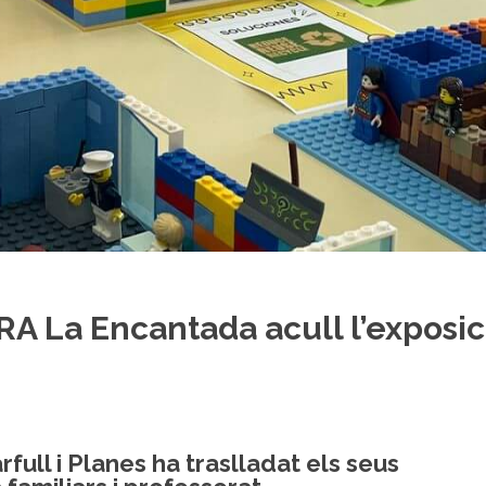
CRA La Encantada acull l’exposic
full i Planes ha traslladat els seus