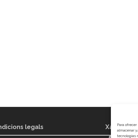
Para ofrecer
dicions legals
Xarxes soc
almacenar y/
tecnologías 