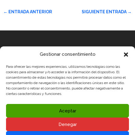
←
ENTRADA ANTERIOR
SIGUIENTE ENTRADA
→
Equipo
Gestionar consentimiento
MEDICUS MUNDI MEDITERRÀNIA
Para ofrecer las mejores experiencias, utilizamos tecnologías como las
ROBOTIX CASTELLÓN
cookies para almacenar y/o acceder a la información del dispositivo. El
consentimiento de estas tecnologías nos permitirá procesar datos como el
INGENIOOS VALENCIA
comportamiento de navegación o las identificaciones únicas en este sitio.
No consentir o retirar el consentimiento, puede afectar negativamente a
CERCA ALICANTE
ciertas características y funciones.
Condiciones legales
Política de Privacidad y Aviso Legal
Aceptar
Política de Cookies
Denegar
Redes sociales