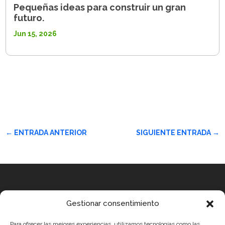
Pequeñas ideas para construir un gran
futuro.
Jun 15, 2026
←
ENTRADA ANTERIOR
SIGUIENTE ENTRADA
→
Equipo
Gestionar consentimiento
MEDICUS MUNDI MEDITERRÀNIA
Para ofrecer las mejores experiencias, utilizamos tecnologías como las