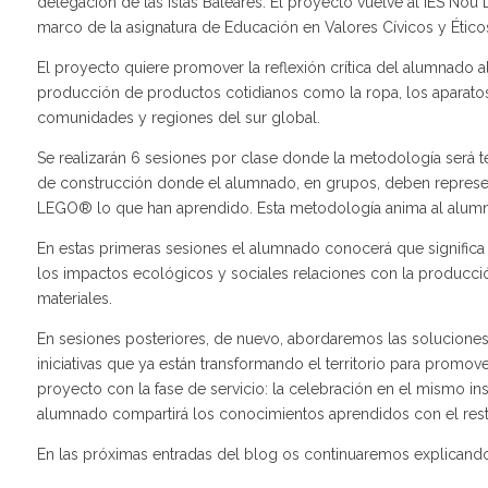
delegación de las Islas Baleares. El proyecto vuelve al IES Nou
marco de la asignatura de Educación en Valores Cívicos y Ético
El proyecto quiere promover la reflexión crítica del alumnad
producción de productos cotidianos como la ropa, los aparatos 
comunidades y regiones del sur global.
Se realizarán 6 sesiones por clase donde la metodología será t
de construcción donde el alumnado, en grupos, deben represent
LEGO® lo que han aprendido. Esta metodología anima al alumnado 
En estas primeras sesiones el alumnado conocerá que signifi
los impactos ecológicos y sociales relaciones con la producci
materiales.
En sesiones posteriores, de nuevo, abordaremos las soluciones y
iniciativas que ya están transformando el territorio para promov
proyecto con la fase de servicio: la celebración en el mismo 
alumnado compartirá los conocimientos aprendidos con el res
En las próximas entradas del blog os continuaremos explicando 