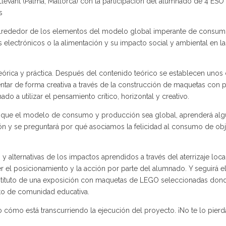
 Llevant (Palma, Mallorca) con la participación del alumnado de 4 ESO 
s
o alrededor de los elementos del modelo global imperante de consum
electrónicos o la alimentación y su impacto social y ambiental en la
eórica y práctica. Después del contenido teórico se establecen unos 
ar de forma creativa a través de la construcción de maquetas con 
a utilizar el pensamiento crítico, horizontal y creativo.
ca que el modelo de consumo y producción sea global, aprenderá al
ón y se preguntará por qué asociamos la felicidad al consumo de ob
 alternativas de los impactos aprendidos a través del aterrizaje loca
er el posicionamiento y la acción por parte del alumnado. Y seguirá e
instituto de una exposición con maquetas de LEGO seleccionadas dond
to de comunidad educativa.
cómo está transcurriendo la ejecución del proyecto. ¡No te lo pierd