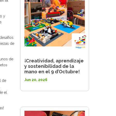
en el
o y
s
desafíos
piezas de
gunos de
¡Creatividad, aprendizaje
jetos
y sostenibilidad de la
mano en el 9 d’Octubre!
Jun 20, 2026
l de
l
e el
as!