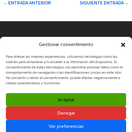
←
ENTRADA ANTERIOR
SIGUIENTE ENTRADA
→
Equipo
Gestionar consentimiento
MEDICUS MUNDI MEDITERRÀNIA
Para ofrecer las mejores experiencias, utilizamos tecnologías como las
ROBOTIX CASTELLÓN
cookies para almacenar y/o acceder a la información del dispositivo. El
consentimiento de estas tecnologías nos permitirá procesar datos como el
INGENIOOS VALENCIA
comportamiento de navegación o las identificaciones únicas en este sitio.
No consentir o retirar el consentimiento, puede afectar negativamente a
CERCA ALICANTE
ciertas características y funciones.
Condiciones legales
Política de Privacidad y Aviso Legal
Aceptar
Política de Cookies
Denegar
Redes sociales


Ver preferencias