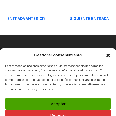
←
ENTRADA ANTERIOR
SIGUIENTE ENTRADA
→
Equipo
Gestionar consentimiento
MEDICUS MUNDI MEDITERRÀNIA
Para ofrecer las mejores experiencias, utilizamos tecnologías como las
ROBOTIX CASTELLÓN
cookies para almacenar y/o acceder a la información del dispositivo. El
consentimiento de estas tecnologías nos permitirá procesar datos como el
INGENIOOS VALENCIA
comportamiento de navegación o las identificaciones únicas en este sitio.
CERCA ALICANTE
No consentir o retirar el consentimiento, puede afectar negativamente a
ciertas características y funciones.
Condiciones legales
Política de Privacidad y Aviso Legal
Aceptar
Política de Cookies
Denegar