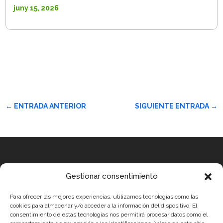
juny 15, 2026
←
ENTRADA ANTERIOR
SIGUIENTE ENTRADA
→
Equip
Gestionar consentimiento
MEDICUS MUNDI MEDITERRÀNIA
Para ofrecer las mejores experiencias, utilizamos tecnologías como las
ROBOTIX CASTELLÓN
cookies para almacenar y/o acceder a la información del dispositivo. El
consentimiento de estas tecnologías nos permitirá procesar datos como el
INGENIOOS VALENCIA