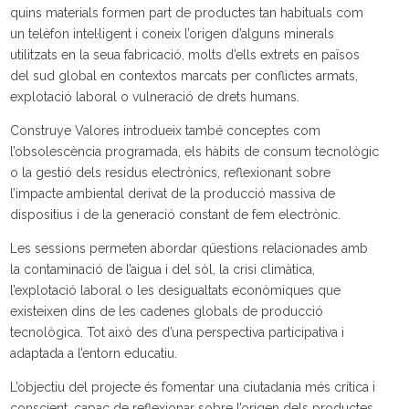
quins materials formen part de productes tan habituals com
un telèfon intel·ligent i coneix l’origen d’alguns minerals
utilitzats en la seua fabricació, molts d’ells extrets en països
del sud global en contextos marcats per conflictes armats,
explotació laboral o vulneració de drets humans.
Construye Valores introdueix també conceptes com
l’obsolescència programada, els hàbits de consum tecnològic
o la gestió dels residus electrònics, reflexionant sobre
l’impacte ambiental derivat de la producció massiva de
dispositius i de la generació constant de fem electrònic.
Les sessions permeten abordar qüestions relacionades amb
la contaminació de l’aigua i del sòl, la crisi climàtica,
l’explotació laboral o les desigualtats econòmiques que
existeixen dins de les cadenes globals de producció
tecnològica. Tot això des d’una perspectiva participativa i
adaptada a l’entorn educatiu.
L’objectiu del projecte és fomentar una ciutadania més crítica i
conscient, capaç de reflexionar sobre l’origen dels productes