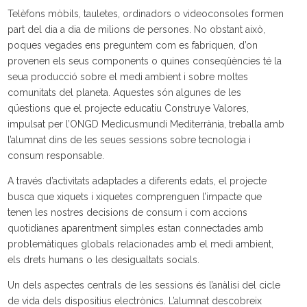
Telèfons mòbils, tauletes, ordinadors o videoconsoles formen
part del dia a dia de milions de persones. No obstant això,
poques vegades ens preguntem com es fabriquen, d’on
provenen els seus components o quines conseqüències té la
seua producció sobre el medi ambient i sobre moltes
comunitats del planeta. Aquestes són algunes de les
qüestions que el projecte educatiu Construye Valores,
impulsat per l’ONGD Medicusmundi Mediterrània, treballa amb
l’alumnat dins de les seues sessions sobre tecnologia i
consum responsable.
A través d’activitats adaptades a diferents edats, el projecte
busca que xiquets i xiquetes comprenguen l’impacte que
tenen les nostres decisions de consum i com accions
quotidianes aparentment simples estan connectades amb
problemàtiques globals relacionades amb el medi ambient,
els drets humans o les desigualtats socials.
Un dels aspectes centrals de les sessions és l’anàlisi del cicle
de vida dels dispositius electrònics. L’alumnat descobreix