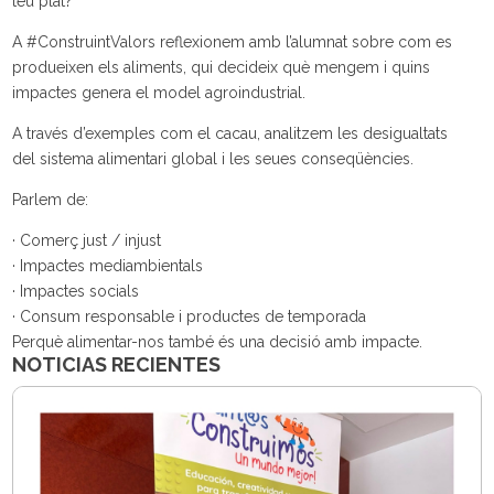
teu plat?
A #ConstruintValors reflexionem amb l’alumnat sobre com es
produeixen els aliments, qui decideix què mengem i quins
impactes genera el model agroindustrial.
A través d’exemples com el cacau, analitzem les desigualtats
del sistema alimentari global i les seues conseqüències.
Parlem de:
· Comerç just / injust
· Impactes mediambientals
· Impactes socials
· Consum responsable i productes de temporada
Perquè alimentar-nos també és una decisió amb impacte.
NOTICIAS RECIENTES