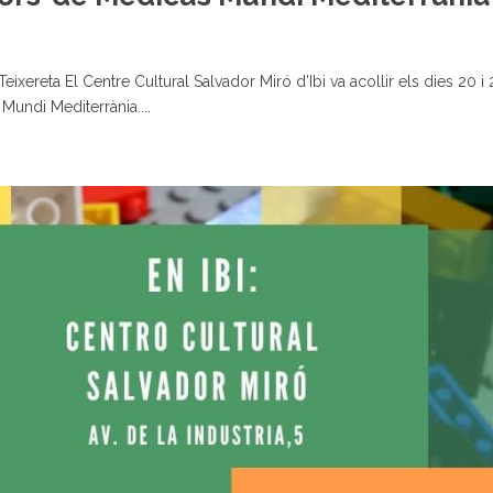
eixereta El Centre Cultural Salvador Miró d’Ibi va acollir els dies 20 i
Mundi Mediterrània....