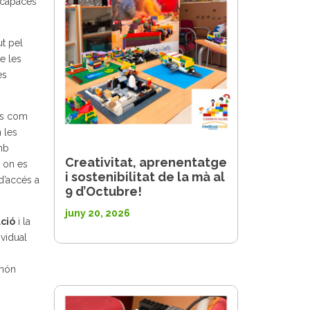
s capaces
ut pel
e les
es
ls com
 les
mb
Creativitat, aprenentatge
 on es
i sostenibilitat de la mà al
d’accés a
9 d’Octubre!
juny 20, 2026
ció
i la
ividual
 món