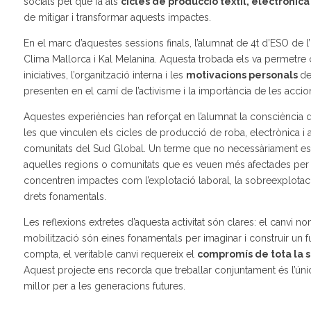
socials pel que fa als
cicles de producció tèxtil, electrònica
de mitigar i transformar aquests impactes.
En el marc d’aquestes sessions finals, l’alumnat de 4t d’ESO de l
Clima Mallorca i Kal Melanina. Aquesta trobada els va permetre
iniciatives, l’organització interna i les
motivacions personals
de
presenten en el camí de l’activisme i la importància de les accions
Aquestes experiències han reforçat en l’alumnat la consciència 
les que vinculen els cicles de producció de roba, electrònica i
comunitats del Sud Global. Un terme que no necessàriament es 
aquelles regions o comunitats que es veuen més afectades per 
concentren impactes com l’explotació laboral, la sobreexplotació 
drets fonamentals.
Les reflexions extretes d’aquesta activitat són clares: el canvi 
mobilització són eines fonamentals per imaginar i construir un fu
compta, el veritable canvi requereix el
compromís de tota la s
Aquest projecte ens recorda que treballar conjuntament és l’úni
millor per a les generacions futures.