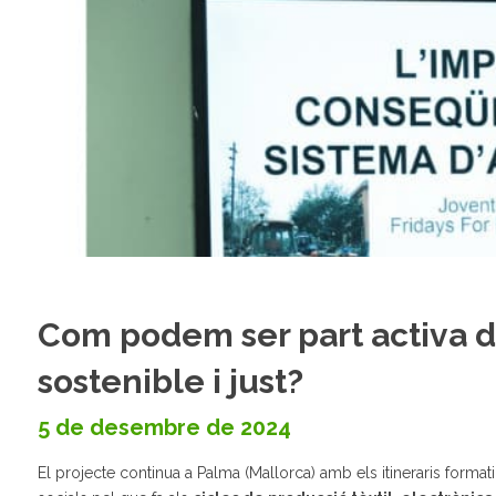
Com podem ser part activa 
sostenible i just?
5 de desembre de 2024
El projecte continua a Palma (Mallorca) amb els itineraris format