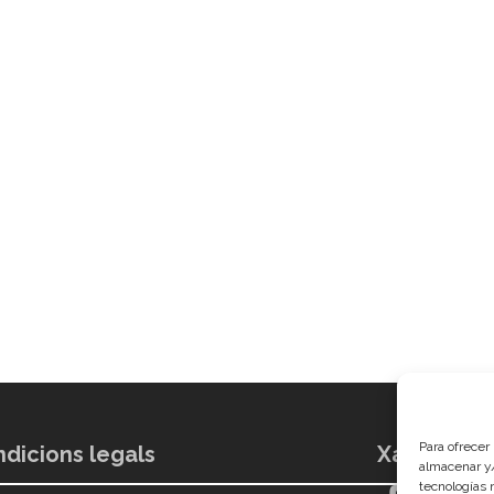
Para ofrecer
dicions legals
Xarxes soc
almacenar y/
tecnologías 