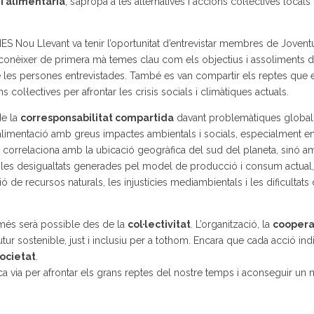
 i alimentària
, s’apropa a les alternatives i accions col·lectives local
’IES Nou Llevant va tenir l’oportunitat d’entrevistar membres de Jovent
 conèixer de primera mà temes clau com els objectius i assoliments d
 les persones entrevistades. També es van compartir els reptes que 
 col·lectives per afrontar les crisis socials i climàtiques actuals.
de la
corresponsabilitat compartida
davant problemàtiques globa
 alimentació amb greus impactes ambientals i socials, especialment en
correlaciona amb la ubicació geogràfica del sud del planeta, sinó a
les desigualtats generades pel model de producció i consum actual,
de recursos naturals, les injustícies mediambientals i les dificultats 
només serà possible des de la
col·lectivitat
. L’organització, la
coopera
tur sostenible, just i inclusiu per a tothom. Encara que cada acció ind
ocietat
.
ca via per afrontar els grans reptes del nostre temps i aconseguir un