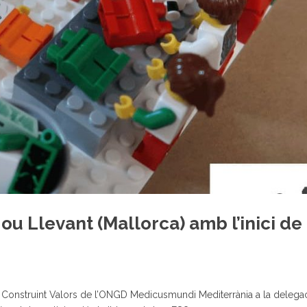
Nou Llevant (Mallorca) amb l’inici de
Construint Valors de l’ONGD Medicusmundi Mediterrània a la delegac