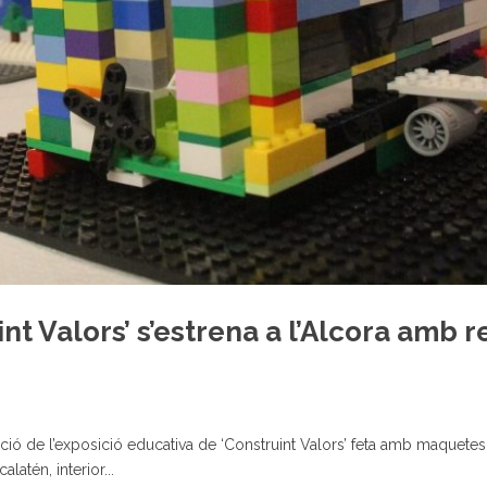
nt Valors’ s’estrena a l’Alcora amb r
uració de l’exposició educativa de ‘Construint Valors’ feta amb maquete
latén, interior...