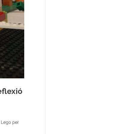
eflexió
s Lego per