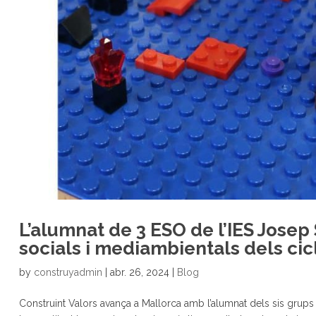
L’alumnat de 3 ESO de l’IES Josep
socials i mediambientals dels cic
by
construyadmin
|
abr. 26, 2024
|
Blog
Construint Valors avança a Mallorca amb l’alumnat dels sis grups 