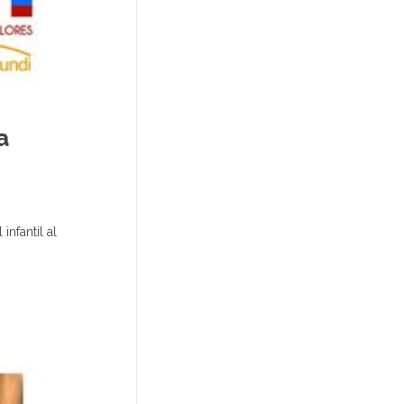
a
infantil al