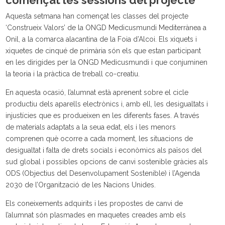
començat les sessions del projecte
Aquesta setmana han començat les classes del projecte
‘Construeix Valors’ de la ONGD Medicusmundi Mediterrànea a
Onil, a la comarca alacantina de la Foia d’Alcoi. Els xiquets i
xiquetes de cinqué de primària són els que estan participant
en les dirigides per la ONGD Medicusmundi i que conjuminen
la teoria i la pràctica de treball co-creatiu.
En aquesta ocasió, l’alumnat està aprenent sobre el cicle
productiu dels aparells electrònics i, amb ell, les desigualtats i
injustícies que es produeixen en les diferents fases. A través
de materials adaptats a la seua edat, els i les menors
comprenen què ocorre a cada moment, les situacions de
desigualtat i falta de drets socials i econòmics als països del
sud global i possibles opcions de canvi sostenible gràcies als
ODS (Objectius del Desenvolupament Sostenible) i l’Agenda
2030 de l’Organització de les Nacions Unides.
Els coneixements adquirits i les propostes de canvi de
l’alumnat són plasmades en maquetes creades amb els