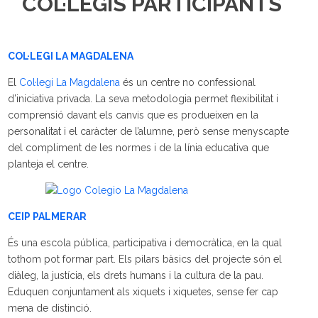
COL·LEGIS PARTICIPANTS
COL·LEGI LA MAGDALENA
El
Col·legi La Magdalena
és un centre no confessional
d’iniciativa privada. La seva metodologia permet flexibilitat i
comprensió davant els canvis que es produeixen en la
personalitat i el caràcter de l’alumne, però sense menyscapte
del compliment de les normes i de la línia educativa que
planteja el centre.
CEIP PALMERAR
És una escola pública, participativa i democràtica, en la qual
tothom pot formar part. Els pilars bàsics del projecte són el
diàleg, la justícia, els drets humans i la cultura de la pau.
Eduquen conjuntament als xiquets i xiquetes, sense fer cap
mena de distinció.