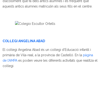
d’acolliment que fa dels antics alumnes i és freqüent que
aquests antics alumnes matriculin als seus fills en el centre.
COL·LEGI ANGELINA ABAD
El col·legi Angelina Abad és un col·legi d’Educació infantil i
primària de Vila-real, a la província de Castelló. En la
pàgina
de l’AMPA
es poden veure les diferents activitats que realitza el
col·legi.