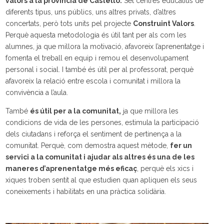
valors a la província de Castelló.
Set centres educatius de
diferents tipus, uns públics, uns altres privats, d’altres
concertats, però tots units pel projecte
Construint Valors
.
Perquè aquesta metodologia és útil tant per als com les
alumnes, ja que millora la motivació, afavoreix l’aprenentatge i
fomenta el treball en equip i remou el desenvolupament
personal i social. I també és útil per al professorat, perquè
afavoreix la relació entre escola i comunitat i millora la
convivència a l’aula.
També
és útil per a la comunitat,
ja que millora les
condicions de vida de les persones, estimula la participació
dels ciutadans i reforça el sentiment de pertinença a la
comunitat. Perquè, com demostra aquest mètode,
fer un
servici a la comunitat i ajudar als altres és una de les
maneres d’aprenentatge més eficaç
, perquè els xics i
xiques troben sentit al que estudien quan apliquen els seus
coneixements i habilitats en una pràctica solidària.