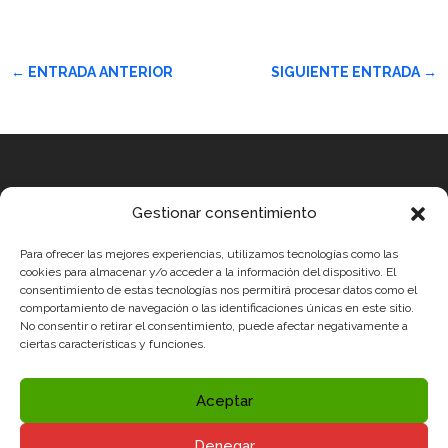
←
ENTRADA ANTERIOR
SIGUIENTE ENTRADA
→
Equip
Gestionar consentimiento
MEDICUS MUNDI MEDITERRÀNIA
Para ofrecer las mejores experiencias, utilizamos tecnologías como las
ROBOTIX CASTELLÓN
cookies para almacenar y/o acceder a la información del dispositivo. El
consentimiento de estas tecnologías nos permitirá procesar datos como el
INGENIOOS VALENCIA
comportamiento de navegación o las identificaciones únicas en este sitio.
CERCA ALICANTE
No consentir o retirar el consentimiento, puede afectar negativamente a
ciertas características y funciones.
Condicions legals
Politica de Privavadesa i Avís legal
Aceptar
Politica de Cookies
Denegar