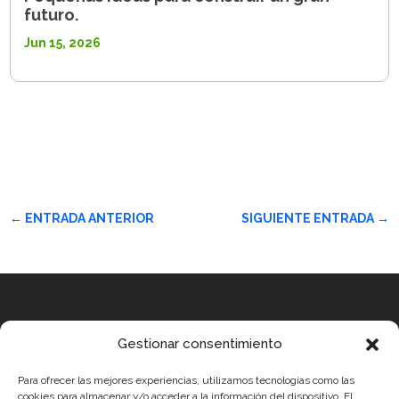
futuro.
Jun 15, 2026
←
ENTRADA ANTERIOR
SIGUIENTE ENTRADA
→
Equipo
Gestionar consentimiento
MEDICUS MUNDI MEDITERRÀNIA
Para ofrecer las mejores experiencias, utilizamos tecnologías como las
ROBOTIX CASTELLÓN
cookies para almacenar y/o acceder a la información del dispositivo. El