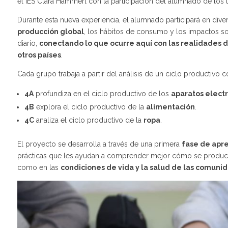
el IES Clara Hammerl con la participación del alumnado de los 
Durante esta nueva experiencia, el alumnado participará en diver
producción global
, los hábitos de consumo y los impactos s
diario,
conectando lo que ocurre aquí con las realidades d
otros países
.
Cada grupo trabaja a partir del análisis de un ciclo productivo c
4A
profundiza en el ciclo productivo de los
aparatos elect
4B
explora el ciclo productivo de la
alimentación
.
4C
analiza el ciclo productivo de la
ropa
.
El proyecto se desarrolla a través de una primera
fase de apr
prácticas que les ayudan a comprender mejor cómo se producen
como en las
condiciones de vida y la salud de las comuni