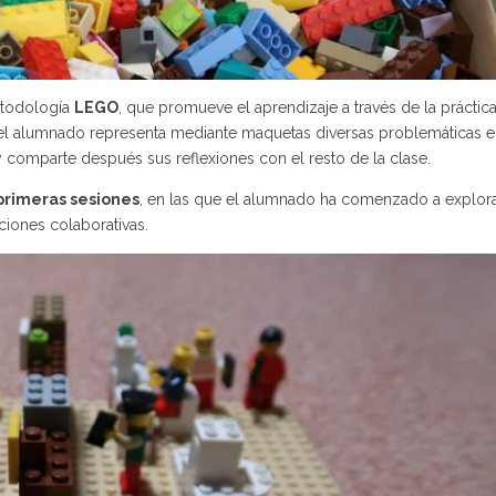
metodología
LEGO
, que promueve el aprendizaje a través de la práctica
n, el alumnado representa mediante maquetas diversas problemáticas e
 comparte después sus reflexiones con el resto de la clase.
 primeras sesiones
, en las que el alumnado ha comenzado a explora
ciones colaborativas.