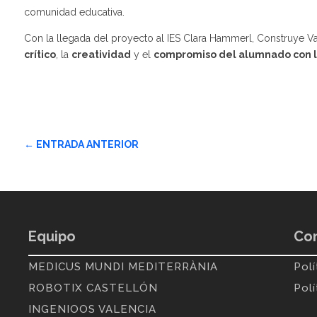
comunidad educativa.
Con la llegada del proyecto al IES Clara Hammerl,
Construye Va
crítico
, la
creatividad
y el
compromiso del alumnado con la
←
ENTRADA ANTERIOR
Equipo
Con
MEDICUS MUNDI MEDITERRÀNIA
Polí
ROBOTIX CASTELLÓN
Pol
INGENIOOS VALENCIA