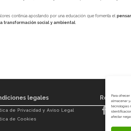
lores
continúa apostando por una educación que fomenta el
pensa
 transformación social y ambiental
.
Para ofrecer
diciones legales
Redes soci
almacenar y/
tecnologías 


tica de Privacidad y Aviso Legal
identificaci
afectar nega
ítica de Cookies