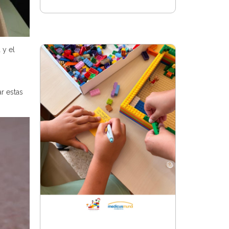
 y el
r estas