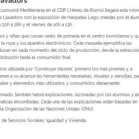
Llavadors
cusmundi Mediterrània en el CEIP L’Hereu de Borriol llegará esta mis
Els Llavadors con la exposición de maquetas Lego creadas por el alu
16.30h a 18h y el viernes de 10h a 13h.
ños y niñas que cursan sexto de primaria en el centro borriolense y q
 la ropa y los aparatos electrónicos. Cada maqueta ejemplifica las
ucen en cada momento del ciclo de producción, desde la extracció
tribución hasta el consumidor final.
cio utilizada por ‘Construye Valores’, primero los más jóvenes y, a
ienen a su alcance las herramientas necesarias, visuales y sencillas, pa
iales y elementos más utilizados y consumidos diariamente.
mnado, también habrá explicaciones, razonadas por los alumnos y a
áticas encontradas. Cada una de las explicaciones están basadas en 
 la Organización de las Naciones Unidas (ONU).
 de Servicios Sociales, Igualdad y Vivienda.