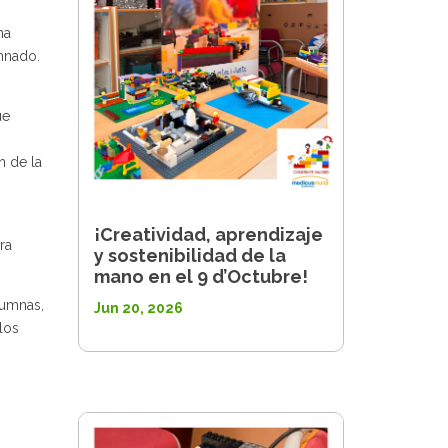
ma
mnado.
ue
n de la
¡Creatividad, aprendizaje
ra
y sostenibilidad de la
mano en el 9 d’Octubre!
lumnas,
Jun 20, 2026
los