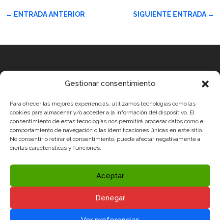
←
ENTRADA ANTERIOR
SIGUIENTE ENTRADA
→
Equipo
Gestionar consentimiento
MEDICUS MUNDI MEDITERRÀNIA
Para ofrecer las mejores experiencias, utilizamos tecnologías como las
ROBOTIX CASTELLÓN
cookies para almacenar y/o acceder a la información del dispositivo. El
consentimiento de estas tecnologías nos permitirá procesar datos como el
INGENIOOS VALENCIA
comportamiento de navegación o las identificaciones únicas en este sitio.
No consentir o retirar el consentimiento, puede afectar negativamente a
CERCA ALICANTE
ciertas características y funciones.
Condiciones legales
Política de Privacidad y Aviso Legal
Aceptar
Política de Cookies
Denegar
Redes sociales
Ver preferencias