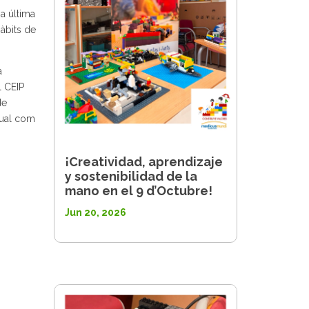
a última
àbits de
a
l CEIP
de
dual com
¡Creatividad, aprendizaje
y sostenibilidad de la
mano en el 9 d’Octubre!
Jun 20, 2026