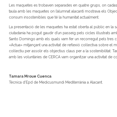
Les maquetes es trobaven separades en quatre grups, on cadascú
taula amb les maquetes on l’alumnat alacantí mostrava els Obje
consum insostenibles que té la humanitat actualment.
La presentació de les maquetes ha estat oberta al públic en la s
ciutadania ha pogut gaudir d’un passeig pels cicles il·lustrats a
Santo Domingo amb els quals vam fer un recorregut pels tres cic
«Actua» mitjançant una activitat de reflexió col·lectiva sobre el
col·lectiu per assolir els objectius claus per a la sostenibilitat. 
amb les voluntàries de CERCA vam organitzar una activitat de con
Tamara Mroue Cuenca
Tècnica d’Epd de Medicusmundi Mediterrània a Alacant.