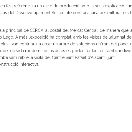
 feia referència a un cicle de producció amb la seua explicació i un
ctius del Desenvolupament Sostenible com una eina per millorar els h
ala principal de CERCA, al costat del Mercat Central, de manera que l
mb Lego. A més l’exposició ha comptat, amb les visites de l’alumnat de
les i van contribuir a crear un arbre de solucions enfront del panel 
 model de vida modern i quins actes es poden fer tant en l’àmbit indivi
També vam rebre la visita del Centre Sant Rafael d’Alacant i junt
strucció interactiva.