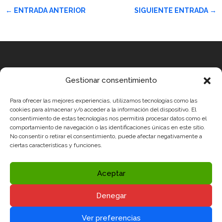
←
ENTRADA ANTERIOR
SIGUIENTE ENTRADA
→
Equipo
Gestionar consentimiento
MEDICUS MUNDI MEDITERRÀNIA
Para ofrecer las mejores experiencias, utilizamos tecnologías como las
ROBOTIX CASTELLÓN
cookies para almacenar y/o acceder a la información del dispositivo. El
consentimiento de estas tecnologías nos permitirá procesar datos como el
INGENIOOS VALENCIA
comportamiento de navegación o las identificaciones únicas en este sitio.
No consentir o retirar el consentimiento, puede afectar negativamente a
CERCA ALICANTE
ciertas características y funciones.
Condiciones legales
Política de Privacidad y Aviso Legal
Aceptar
Política de Cookies
Denegar
Redes sociales


Ver preferencias