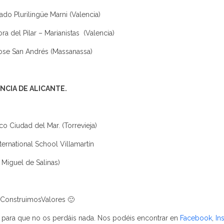
do Plurilingüe Marni (Valencia)
a del Pilar – Marianistas
(Valencia)
ose San Andrés (Massanassa)
NCIA DE ALICANTE.
co Ciudad del Mar. (Torrevieja)
ternational School Villamartín
 Miguel de Salinas)
ConstruimosValores 🙂
, para que no os perdáis nada. Nos podéis encontrar en
Facebook
,
In