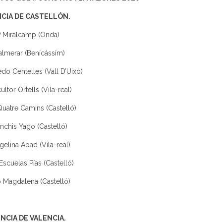
CIA DE CASTELLÓN.
 Miralcamp (Onda)
almerar (Benicássim)
do Centelles (Vall D’Uixó)
ultor Ortells (Vila-real)
uatre Camins (Castelló)
nchis Yago (Castelló)
gelina Abad (Vila-real)
Escuelas Pías (Castelló)
 Magdalena (Castelló)
NCIA DE VALENCIA.