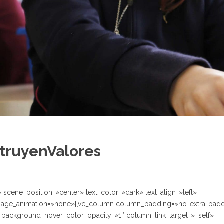
struyenValores
scene_position=»center» text_color=»dark» text_align=»left»
image_animation=»none»][vc_column column_padding=»no-extra-pad
background_hover_color_opacity=»1″ column_link_target=»_self»