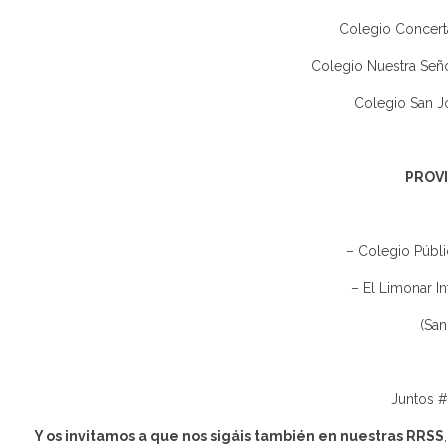
Colegio Concerta
Colegio Nuestra Señor
Colegio San J
PROVI
– Colegio Públi
– El Limonar In
(San
Juntos #
Y os invitamos a que nos sigáis también en nuestras RRSS