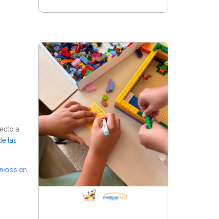
ecto a
e las
nioos en