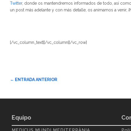
Twitter
, donde os mantendremos informados de todo, así como d
un post más adelante y con más detalle, os animamos a venir, ¡
[/vc_column_text][/vc_column][/vc_row]
←
ENTRADA ANTERIOR
Equipo
Con
MEDICUS MUNDI MEDITERRÀNIA
Polí