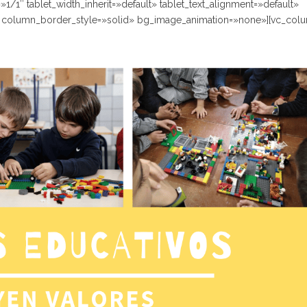
″ tablet_width_inherit=»default» tablet_text_alignment=»default»
column_border_style=»solid» bg_image_animation=»none»][vc_colu