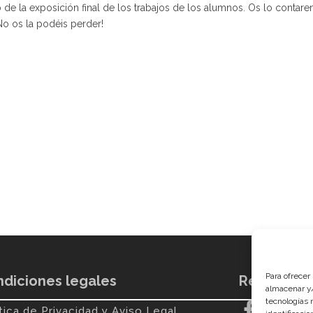
e la exposición final de los trabajos de los alumnos. Os lo contar
No os la podéis perder!
Para ofrecer
diciones legales
Redes soci
almacenar y/
tecnologías 


tica de Privacidad y Aviso Legal