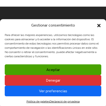
Equip
Gestionar consentimiento
MEDICUS MUNDI MEDITERRÀNIA
Para ofrecer las mejores experiencias, utilizamos tecnologías como las
ROBOTIX CASTELLÓN
cookies para almacenar y/o acceder a la información del dispositivo. El
consentimiento de estas tecnologías nos permitirá procesar datos como el
INGENIOOS VALENCIA
comportamiento de navegación o las identificaciones únicas en este sitio.
No consentir o retirar el consentimiento, puede afectar negativamente a
CERCA ALICANTE
ciertas características y funciones.
Condicions legals
Politica de Privavadesa i Avís legal
Aceptar
Politica de Cookies
Denegar
Xarxes socials


Ver preferencias
Política de galetes
Declaració de privadesa