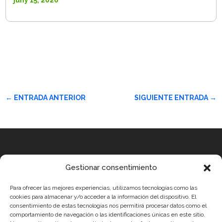
juny 15, 2026
←
ENTRADA ANTERIOR
SIGUIENTE ENTRADA
→
Equip
Gestionar consentimiento
MEDICUS MUNDI MEDITERRÀNIA
Para ofrecer las mejores experiencias, utilizamos tecnologías como las
ROBOTIX CASTELLÓN
cookies para almacenar y/o acceder a la información del dispositivo. El
consentimiento de estas tecnologías nos permitirá procesar datos como el
INGENIOOS VALENCIA
comportamiento de navegación o las identificaciones únicas en este sitio.