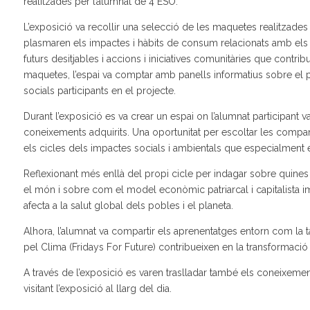
realitzades per l’alumnat de 4 ESO.
L’exposició va recollir una selecció de les maquetes realitzades
plasmaren els impactes i hàbits de consum relacionats amb els ci
futurs desitjables i accions i iniciatives comunitàries que contri
maquetes, l’espai va comptar amb panells informatius sobre el pr
socials participants en el projecte.
Durant l’exposició es va crear un espai on l’alumnat participant 
coneixements adquirits. Una oportunitat per escoltar les company
els cicles dels impactes socials i ambientals que especialment 
Reflexionant més enllà del propi cicle per indagar sobre quine
el món i sobre com el model econòmic patriarcal i capitalista
afecta a la salut global dels pobles i el planeta.
Alhora, l’alumnat va compartir els aprenentatges entorn com la t
pel Clima (Fridays For Future) contribueixen en la transformació 
A través de l’exposició es varen traslladar també els coneixement
visitant l’exposició al llarg del dia.