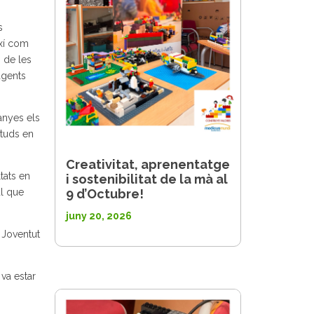
s
ixí com
s de les
agents
anyes els
ituds en
Creativitat, aprenentatge
tats en
i sostenibilitat de la mà al
9 d’Octubre!
al que
juny 20, 2026
 Joventut
va estar