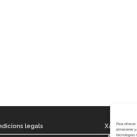
Para ofrecer
dicions legals
Xarxes soc
almacenar y/
tecnologías 