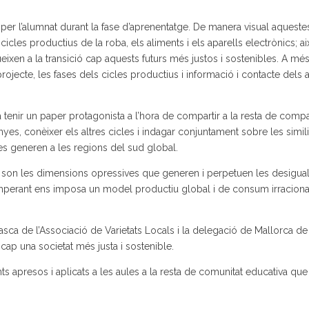
 per l’alumnat durant la fase d’aprenentatge. De manera visual aqueste
cles productius de la roba, els aliments i els aparells electrònics; a
bueixen a la transició cap aquests futurs més justos i sostenibles. A mé
ojecte, les fases dels cicles productius i informació i contacte dels 
va tenir un paper protagonista a l’hora de compartir a la resta de comp
es, conèixer els altres cicles i indagar conjuntament sobre les simil
es generen a les regions del sud global.
s son les dimensions opressives que generen i perpetuen les desigual
 imperant ens imposa un model productiu global i de consum irracion
asca de l’Associació de Varietats Locals i la delegació de Mallorca de
cap una societat més justa i sostenible.
s apresos i aplicats a les aules a la resta de comunitat educativa que 