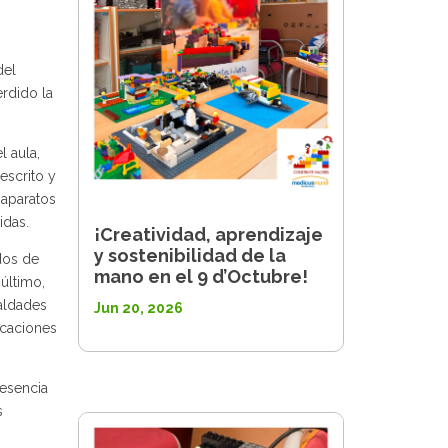
del
rdido la
l aula,
escrito y
 aparatos
idas.
¡Creatividad, aprendizaje
y sostenibilidad de la
dos de
mano en el 9 d’Octubre!
último,
ualdades
Jun 20, 2026
icaciones
resencia
s