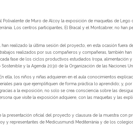
ral Polivalente de Muro de Alcoy la exposición de maquetas de Lego 
nia. Los centros participantes, El Bracal y el Montcabrer, no han pe
l han realizado la última sesión del proyecto, en esta ocasión fuera de
s trabajos realizados por sus compañeros y compañeras, también han 
ada fase de los ciclos productivos estudiados (ropa, alimentación y
o Sostenible y la Agenda 2030 de la Organización de las Naciones Un
 En ella, los niños y niñas adquieren en el aula conocimientos explica
teriales para que ejemplifiquen de forma práctica lo aprendido; y, por 
 gracias a la exposición, no solo se crea consciencia sobre las desig
rsona que visite la exposición adquiere, con las maquetas y las expl
nte la presentación oficial del proyecto y clausura de la muestra con p
oy y representantes de Medicusmundi Mediterrània y de los colegio