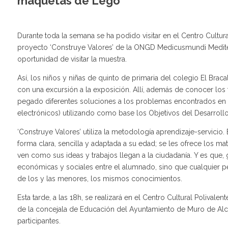
maquetas de Lego
Durante toda la semana se ha podido visitar en el Centro Cultu
proyecto ‘Construye Valores’ de la ONGD Medicusmundi Mediterrà
oportunidad de visitar la muestra.
Así, los niños y niñas de quinto de primaria del colegio El Braca
con una excursión a la exposición. Allí, además de conocer lo
pegado diferentes soluciones a los problemas encontrados en c
electrónicos) utilizando como base los Objetivos del Desarroll
‘Construye Valores’ utiliza la metodología aprendizaje-servicio.
forma clara, sencilla y adaptada a su edad; se les ofrece los ma
ven como sus ideas y trabajos llegan a la ciudadanía. Y es que,
económicas y sociales entre el alumnado, sino que cualquier pe
de los y las menores, los mismos conocimientos.
Esta tarde, a las 18h, se realizará en el Centro Cultural Polivale
de la concejala de Educación del Ayuntamiento de Muro de Alc
participantes.