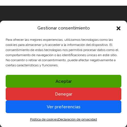
Equipo
Gestionar consentimiento
MEDICUS MUNDI MEDITERRÀNIA
Para ofrecer las mejores experiencias, utilizamos tecnologías como las
ROBOTIX CASTELLÓN
cookies para almacenar y/o acceder a la información del dispositivo. El
consentimiento de estas tecnologías nos permitirá procesar datos como el
INGENIOOS VALENCIA
comportamiento de navegación o las identificaciones únicas en este sitio.
No consentir o retirar el consentimiento, puede afectar negativamente a
CERCA ALICANTE
ciertas características y funciones.
Condiciones legales
Política de Privacidad y Aviso Legal
Aceptar
Política de Cookies
Denegar
Redes sociales


Ver preferencias
Política de cookies
Declaración de privacidad