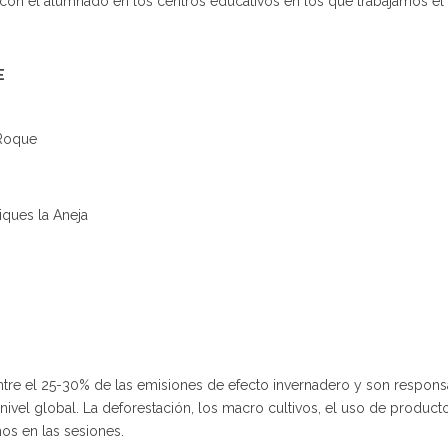
con el alumnado en los centros educativos en los que trabajamos el 
E
Roque
iques la Aneja
tre el 25-30% de las emisiones de efecto invernadero y son respons
ivel global. La deforestación, los macro cultivos, el uso de product
os en las sesiones.