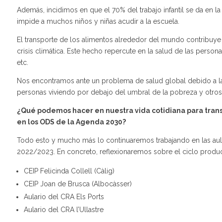
Además, incidimos en que el 70% del trabajo infantil se da en la 
impide a muchos niños y niñas acudir a la escuela.
El transporte de los alimentos alrededor del mundo contribuye a
crisis climática. Este hecho repercute en la salud de las person
etc.
Nos encontramos ante un problema de salud global debido a la
personas viviendo por debajo del umbral de la pobreza y otro
¿Qué podemos hacer en nuestra vida cotidiana para trans
en los ODS de la Agenda 2030?
Todo esto y mucho más lo continuaremos trabajando en las aulas
2022/2023. En concreto, reflexionaremos sobre el ciclo produc
CEIP Felicinda Collell (Càlig)
CEIP Joan de Brusca (Albocàsser)
Aulario del CRA Els Ports
Aulario del CRA l’Ullastre