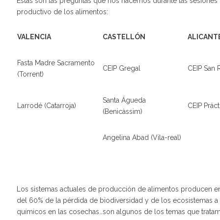
Éstas son las preguntas que nos hacemos durante las sesiones 
productivo de los alimentos:
VALENCIA
CASTELLÓN
ALICANT
Fasta Madre Sacramento
CEIP Gregal
CEIP San 
(Torrent)
Santa Águeda
Larrodé (Catarroja)
CEIP Práct
(Benicàssim)
Angelina Abad (Vila-real)
Los sistemas actuales de producción de alimentos producen en
del 60% de la pérdida de biodiversidad y de los ecosistemas a n
químicos en las cosechas…son algunos de los temas que tratam