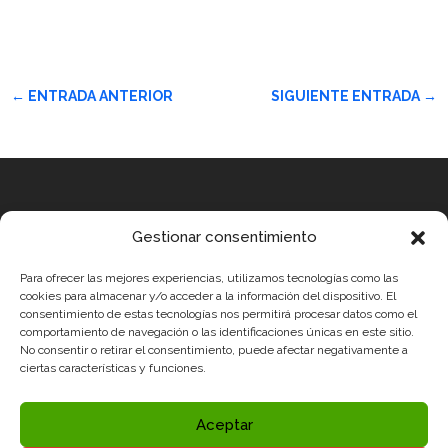
←
ENTRADA ANTERIOR
SIGUIENTE ENTRADA
→
Equipo
Gestionar consentimiento
MEDICUS MUNDI MEDITERRÀNIA
Para ofrecer las mejores experiencias, utilizamos tecnologías como las
ROBOTIX CASTELLÓN
cookies para almacenar y/o acceder a la información del dispositivo. El
consentimiento de estas tecnologías nos permitirá procesar datos como el
INGENIOOS VALENCIA
comportamiento de navegación o las identificaciones únicas en este sitio.
No consentir o retirar el consentimiento, puede afectar negativamente a
CERCA ALICANTE
ciertas características y funciones.
Condiciones legales
Política de Privacidad y Aviso Legal
Aceptar