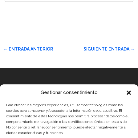
←
ENTRADA ANTERIOR
SIGUIENTE ENTRADA
→
Equipo
Gestionar consentimiento
MEDICUS MUNDI MEDITERRÀNIA
Para ofrecer las mejores experiencias, utilizamos tecnologías como las
ROBOTIX CASTELLÓN
cookies para almacenar y/o acceder a la información del dispositivo. El
consentimiento de estas tecnologías nos permitirá procesar datos como el
INGENIOOS VALENCIA
comportamiento de navegación o las identificaciones únicas en este sitio.
No consentir o retirar el consentimiento, puede afectar negativamente a
CERCA ALICANTE
ciertas características y funciones.
Condiciones legales